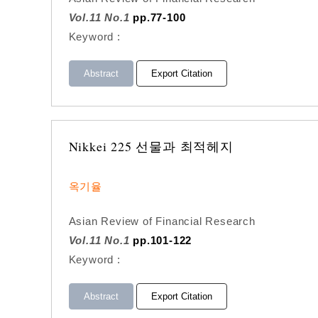
Vol.11 No.1
pp.77-100
Keyword :
Abstract
Export Citation
Nikkei 225 선물과 최적헤지
옥기율
Asian Review of Financial Research
Vol.11 No.1
pp.101-122
Keyword :
Abstract
Export Citation