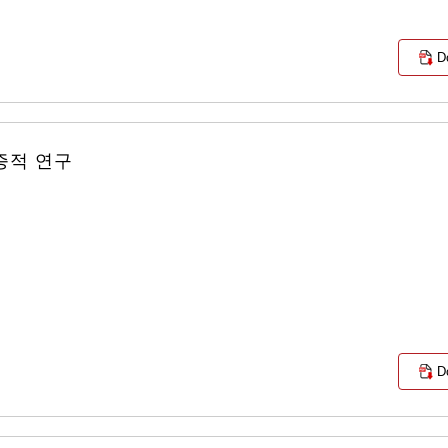
D
증적 연구
D