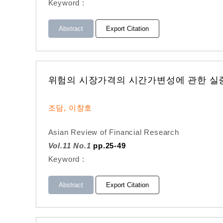
Keyword :
Abstract
Export Citation
위험의 시장가격의 시간가변성에 관한 실
조담, 이창호
Asian Review of Financial Research
Vol.11 No.1
pp.25-49
Keyword :
Abstract
Export Citation