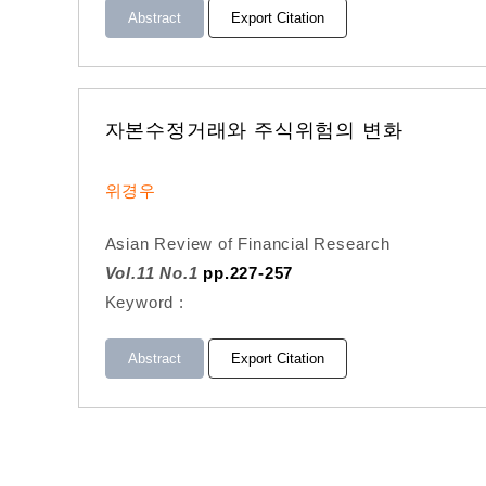
Abstract
Export Citation
자본수정거래와 주식위험의 변화
위경우
Asian Review of Financial Research
Vol.11 No.1
pp.227-257
Keyword :
Abstract
Export Citation