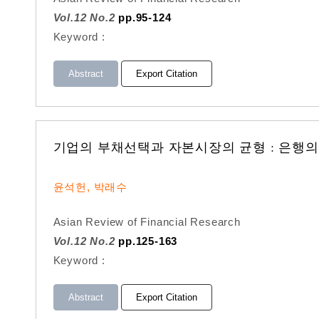
Vol.12 No.2
pp.95-124
Keyword :
Abstract
Export Citation
기업의 부채선택과 자본시장의 균형 : 은행
윤석헌, 박래수
Asian Review of Financial Research
Vol.12 No.2
pp.125-163
Keyword :
Abstract
Export Citation