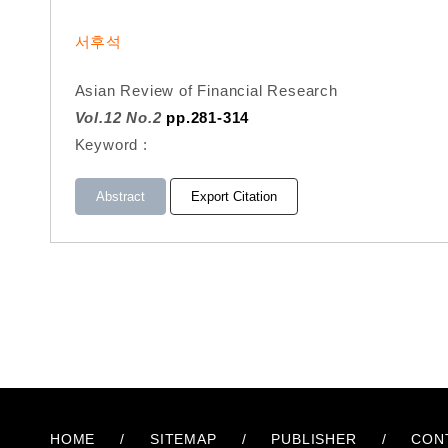
서후석
Asian Review of Financial Research
Vol.12 No.2
pp.281-314
Keyword :
Abstract
Export Citation
HOME
/
SITEMAP
/
PUBLISHER
/
CON