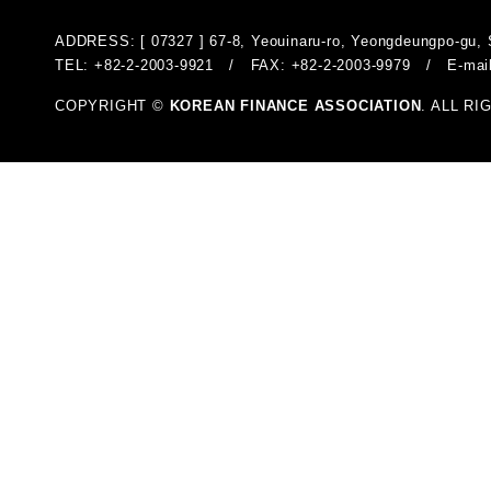
ADDRESS: [ 07327 ] 67-8, Yeouinaru-ro, Yeongdeungpo-gu, 
TEL: +82-2-2003-9921 / FAX: +82-2-2003-9979 / E-mai
COPYRIGHT ©
KOREAN FINANCE ASSOCIATION
. ALL R