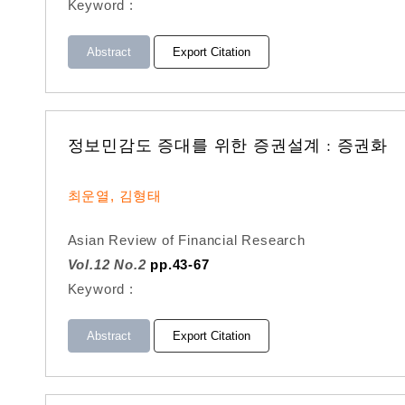
Keyword :
Abstract
Export Citation
정보민감도 증대를 위한 증권설계 : 증권화
최운열, 김형태
Asian Review of Financial Research
Vol.12 No.2
pp.43-67
Keyword :
Abstract
Export Citation