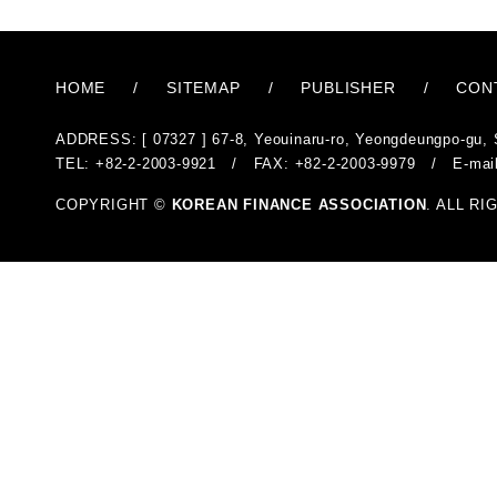
HOME
/
SITEMAP
/
PUBLISHER
/
CON
ADDRESS: [ 07327 ] 67-8, Yeouinaru-ro, Yeongdeungpo-gu, 
TEL: +82-2-2003-9921 / FAX: +82-2-2003-9979 / E-mai
COPYRIGHT ©
KOREAN FINANCE ASSOCIATION
. ALL R